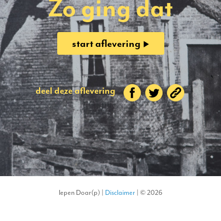
Zo ging dat
start aflevering
deel deze aflevering
Iepen Doar(p) |
Disclaimer
| © 2026