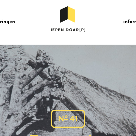
eringen
infor
o
N
41