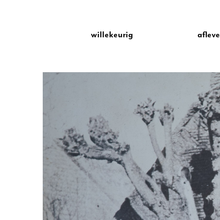
willekeurig
aflev